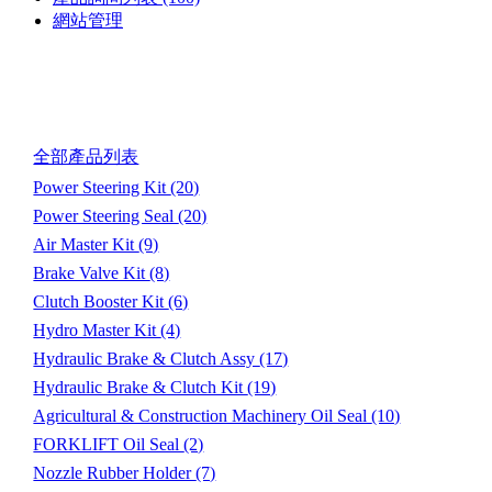
網站管理
產品目錄
全部產品列表
Power Steering Kit
(20)
Power Steering Seal
(20)
Air Master Kit
(9)
Brake Valve Kit
(8)
Clutch Booster Kit
(6)
Hydro Master Kit
(4)
Hydraulic Brake & Clutch Assy
(17)
Hydraulic Brake & Clutch Kit
(19)
Agricultural & Construction Machinery Oil Seal
(10)
FORKLIFT Oil Seal
(2)
Nozzle Rubber Holder
(7)